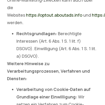
Online-Marketing-Zwecken kann auch über
die
Websites
https://optout.aboutads.info
und
https:
werden.
Rechtsgrundlagen:
Berechtigte
Interessen (Art. 6 Abs. 1 S. 1 lit. f)
DSGVO). Einwilligung (Art. 6 Abs. 1 S. 1 lit.
a) DSGVO).
Weitere Hinweise zu
Verarbeitungsprozessen, Verfahren und
Diensten:
Verarbeitung von Cookie-Daten auf
Grundlage einer Einwilligung:
Wir
setzen ein Verfahren zum Cookie-