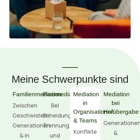
Meine Schwerpunkte sind
Familienmediation
Paarmediation
Mediation
Mediation
in
bei
Zwischen
Bei
Organisationen
Hofübergabe
Geschwistern,
Scheidung,
& Teams
Generationen
Generationen
Trennung
Konflikte
&
& in
und