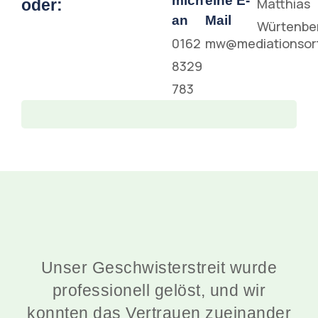
mich
eine E-
Matthias
oder:
an
Mail
Würtenbe
0162
mw@mediationsor
8329
783
Unser Geschwisterstreit wurde
professionell gelöst, und wir
n
konnten das Vertrauen zueinander