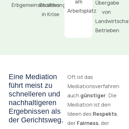
am
Übergabe
Erbgemeinschaften
Beziehungen
Arbeitsplatz
von
in Krise
Landwirtschaf
Betrieben
Eine Mediation
Oft ist das
führt meist zu
Mediationsverfahren
schnelleren und
auch
günstiger
. Die
nachhaltigeren
Mediation ist den
Ergebnissen als
Ideen des
Respekts
,
der Gerichtsweg.
der
Fairness
, der