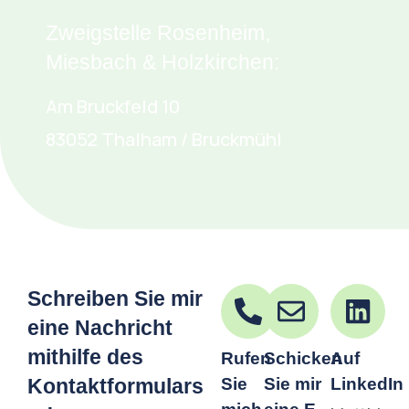
Zweigstelle Rosenheim,
Miesbach & Holzkirchen:
Am Bruckfeld 10
83052 Thalham / Bruckmühl
Schreiben Sie mir
eine Nachricht
mithilfe des
Rufen
Schicken
Auf
Kontaktformulars
Sie
Sie mir
LinkedIn